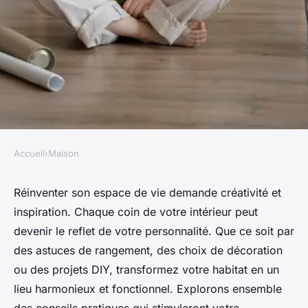
Accueil
›
Maison
MAISON
Conseils habitation :
Réinventer son espace de vie demande créativité et
inspiration. Chaque coin de votre intérieur peut
réinventez votre espace avec
devenir le reflet de votre personnalité. Que ce soit par
créativité
des astuces de rangement, des choix de décoration
ou des projets DIY, transformez votre habitat en un
Mya
•
13 mars 2025
•
4 min de lecture
lieu harmonieux et fonctionnel. Explorons ensemble