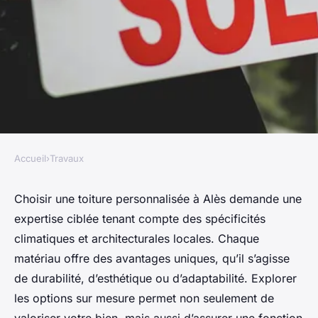
Accueil
›
Travaux
TRAVAUX
Les meilleures options de
Choisir une toiture personnalisée à Alès demande une
expertise ciblée tenant compte des spécificités
toiture personnalisées à alès
climatiques et architecturales locales. Chaque
matériau offre des avantages uniques, qu’il s’agisse
Mya
•
13 octobre 2025
•
9 min de lecture
de durabilité, d’esthétique ou d’adaptabilité. Explorer
les options sur mesure permet non seulement de