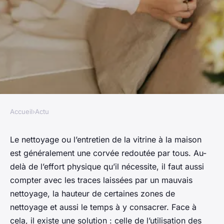
Accueil
›
Actu
ACTU
Entretien des vitrines à la
Le nettoyage ou l’entretien de la vitrine à la maison
est généralement une corvée redoutée par tous. Au-
maison : Que vaut un robot
delà de l’effort physique qu’il nécessite, il faut aussi
lave vitre ?
compter avec les traces laissées par un mauvais
nettoyage, la hauteur de certaines zones de
Mya
•
10 novembre 2025
•
1 min de lecture
nettoyage et aussi le temps à y consacrer. Face à
cela, il existe une solution : celle de l’utilisation des